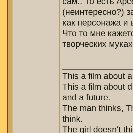
сам.. То есть Ар
(неинтересно?) з
как персонажа и 
Что то мне кажет
творческих мука
______________
This a film about 
This a film about 
and a future.
The man thinks, Th
think.
The girl doesn't t