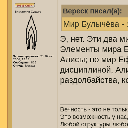
Вереск писал(а):
Властелин Сущего
Мир Булычёва - 
Э, нет. Эти два м
Элементы мира Е
Зарегистрирован:
Сб, 02 окт
Алисы; но мир Е
2004, 12:13
Сообщения:
869
Откуда:
Москва
дисциплиной, Ал
раздолбайства, к
______________
Вечность - это не толь
Это возможность у нас
Любой структуры любо