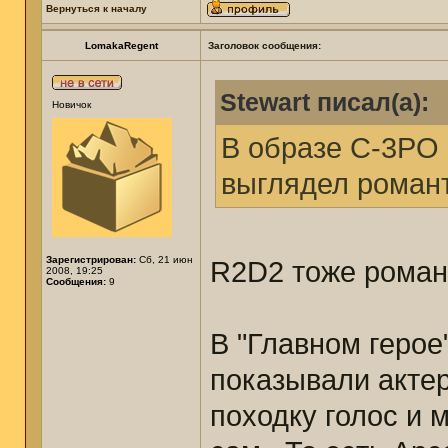
Вернуться к началу
LomakaRegent
Заголовок сообщения:
Stewart писал(а):
Новичок
В образе C-3PO 
выглядел романт
Зарегистрирован:
Сб, 21 июн
R2D2 тоже рома
2008, 19:25
Сообщения:
9
В "Главном герое
показывали актер
походку голос и 