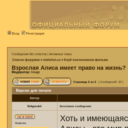
Вход
Регистрация
Сообщения без ответов
|
Активные темы
Список форумов
»
mielofon.ru
»
Клуб поклонников фильма
Взрослая Алиса имеет право на жизнь?
Модератор:
Usagi
Страница
2
из
2
[ Сообщений: 30 ]
Версия для печати
Автор
Dolgorukii
Заголовок сообщения:
Хоть и имеющаяся
Новичок