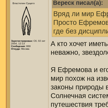
Вереск писал(а):
Властелин Сущего
Вряд ли мир Еф
Просто Ефремов 
где без дисципл
Зарегистрирован:
Сб, 02 окт
А кто хочет имет
2004, 12:13
Сообщения:
869
Откуда:
Москва
неважно, звездолё
Я Ефремова и его
мир похож на изв
законы природы 
Солнечная систе
путешествия тре