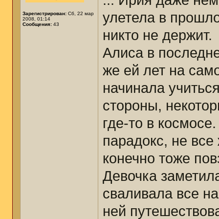
... Ирия даже не
улетела в прошлое
Зарегистрирован:
Сб, 22 мар
2008, 01:14
Сообщения:
43
никто не держит.
Алиса в последне
же ей лет на сам
начинала учиться
стороны, некото
где-то в космосе
парадокс, не все
конечно тоже пов
Девочка заметила
сваливала все на
ней путешествова