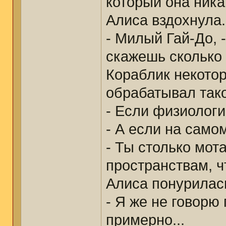
который она ника
Алиса вздохнула.
- Милый Гай-До, 
скажешь сколько
Кораблик некото
обрабатывал так
- Если физиологич
- А если на само
- Ты столько мо
пространствам, ч
Алиса понурилас
- Я же не говорю
примерно...