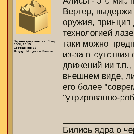
Алисы - это мир 
Вертер, выдержи
оружия, принцип 
технологией лазе
таки можно предп
Зарегистрирован:
Чт, 03 апр
2008, 16:25
Сообщения:
33
Откуда:
Молдавия, Кишинёв
из-за отсутствия
движений ии т.п.,
внешнем виде, ли
его более "совре
"утрированно-ро
______________
Бились ядра о ч