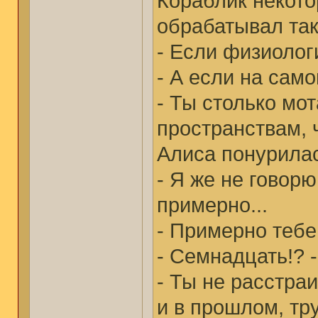
Кораблик некото
обрабатывал так
- Если физиологи
- А если на сам
- Ты столько мо
пространствам, 
Алиса понурилас
- Я же не говор
примерно...
- Примерно тебе
- Семнадцать!? 
- Ты не расстра
и в прошлом, тр