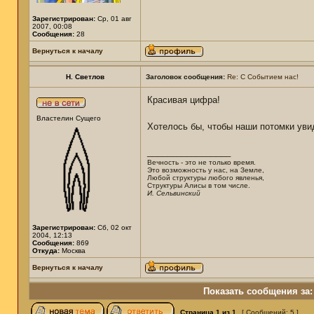
Зарегистрирован:
Ср, 01 авг
2007, 00:08
Сообщения:
28
Вернуться к началу
Н. Светлов
Заголовок сообщения:
Re: С Событием нас!
Красивая цифра!
Властелин Сущего
Хотелось бы, чтобы наши потомки ув
_________________
Вечность - это не только время.
Это возможность у нас, на Земле,
Любой структуры любого явленья,
Структуры Алисы в том числе.
И. Сельвинский
Зарегистрирован:
Сб, 02 окт
2004, 12:13
Сообщения:
869
Откуда:
Москва
Вернуться к началу
Показать сообщения за:
Страница
1
из
1
[ Сообщений: 5 ]