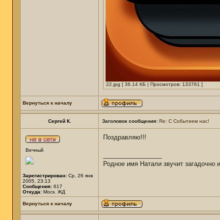
22.jpg [ 36.14 КБ | Просмотров: 133761 ]
Вернуться к началу
Сергей К.
Заголовок сообщения:
Re: С Событием нас!
Поздравляю!!!
Вечный
_________________
Родное имя Натали звучит загадочно и 
Зарегистрирован:
Ср, 26 янв
2005, 23:13
Сообщения:
617
Откуда:
Моск. ЖД
Вернуться к началу