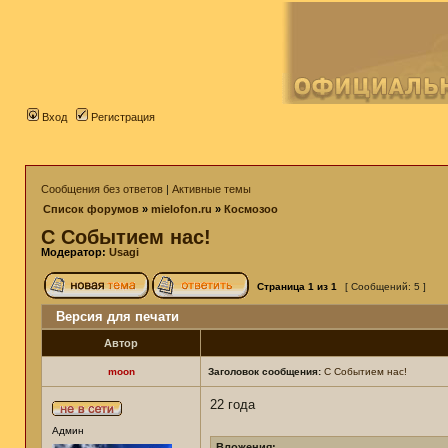
Вход
Регистрация
Сообщения без ответов
|
Активные темы
Список форумов
»
mielofon.ru
»
Космозоо
С Событием нас!
Модератор:
Usagi
Страница
1
из
1
[ Сообщений: 5 ]
Версия для печати
Автор
moon
Заголовок сообщения:
С Событием нас!
22 года
Админ
Вложения: