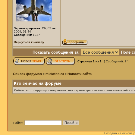
Зарегистрирован:
Сб, 02 окт
2004, 01:44
Сообщения:
1227
Вернуться к началу
Показать сообщения за:
Поле с
Страница
1
из
1
[ Сообщений: 7 ]
Список форумов
»
mielofon.ru
»
Новости сайта
Кто сейчас на форуме
Сейчас этот форум просматривают: нет зарегистрированных пользователей и гос
Найти:
Создано на основе