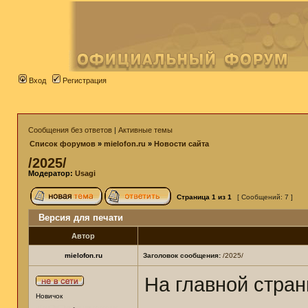
Вход
Регистрация
Сообщения без ответов
|
Активные темы
Список форумов
»
mielofon.ru
»
Новости сайта
/2025/
Модератор:
Usagi
Страница
1
из
1
[ Сообщений: 7 ]
Версия для печати
Автор
mielofon.ru
Заголовок сообщения:
/2025/
На главной стра
Новичок