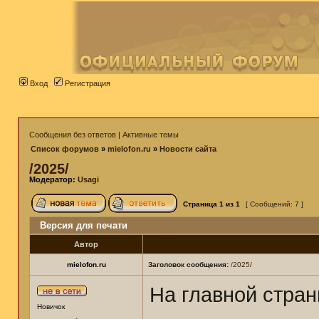
Вход
Регистрация
Сообщения без ответов
|
Активные темы
Список форумов
»
mielofon.ru
»
Новости сайта
/2025/
Модератор:
Usagi
Страница
1
из
1
[ Сообщений: 7 ]
Версия для печати
Автор
mielofon.ru
Заголовок сообщения:
/2025/
На главной стра
Новичок