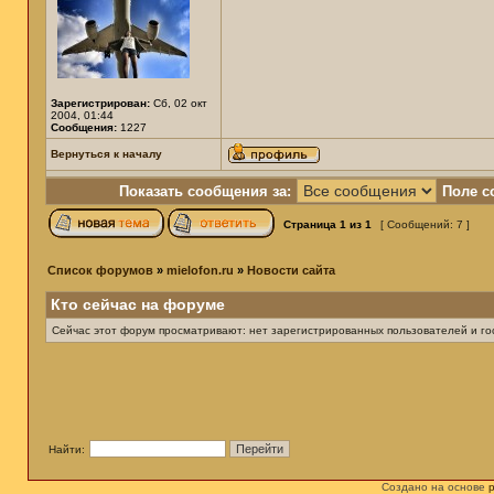
Зарегистрирован:
Сб, 02 окт
2004, 01:44
Сообщения:
1227
Вернуться к началу
Показать сообщения за:
Поле с
Страница
1
из
1
[ Сообщений: 7 ]
Список форумов
»
mielofon.ru
»
Новости сайта
Кто сейчас на форуме
Сейчас этот форум просматривают: нет зарегистрированных пользователей и гос
Найти:
Создано на основе