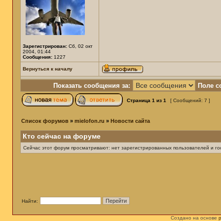
Зарегистрирован:
Сб, 02 окт
2004, 01:44
Сообщения:
1227
Вернуться к началу
Показать сообщения за:
Поле с
Страница
1
из
1
[ Сообщений: 7 ]
Список форумов
»
mielofon.ru
»
Новости сайта
Кто сейчас на форуме
Сейчас этот форум просматривают: нет зарегистрированных пользователей и гос
Найти:
Создано на основе