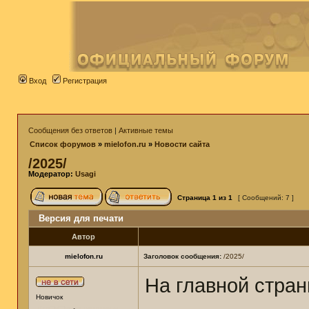
Вход
Регистрация
Сообщения без ответов
|
Активные темы
Список форумов
»
mielofon.ru
»
Новости сайта
/2025/
Модератор:
Usagi
Страница
1
из
1
[ Сообщений: 7 ]
Версия для печати
Автор
mielofon.ru
Заголовок сообщения:
/2025/
На главной стра
Новичок