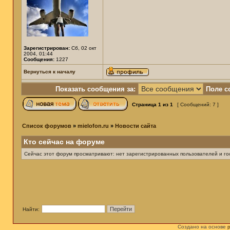
Зарегистрирован:
Сб, 02 окт
2004, 01:44
Сообщения:
1227
Вернуться к началу
Показать сообщения за:
Поле с
Страница
1
из
1
[ Сообщений: 7 ]
Список форумов
»
mielofon.ru
»
Новости сайта
Кто сейчас на форуме
Сейчас этот форум просматривают: нет зарегистрированных пользователей и гос
Найти:
Создано на основе