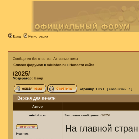
Вход
Регистрация
Сообщения без ответов
|
Активные темы
Список форумов
»
mielofon.ru
»
Новости сайта
/2025/
Модератор:
Usagi
Страница
1
из
1
[ Сообщений: 7 ]
Версия для печати
Автор
mielofon.ru
Заголовок сообщения:
/2025/
На главной стра
Новичок