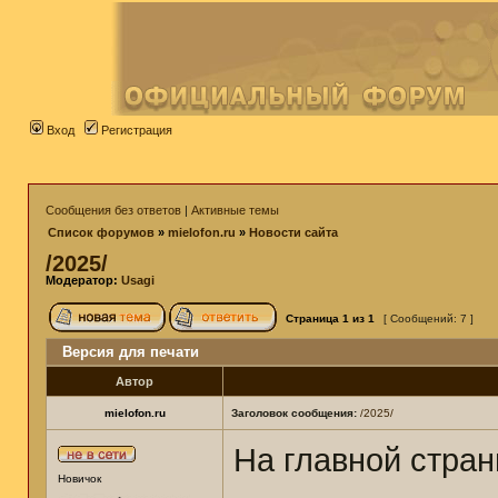
Вход
Регистрация
Сообщения без ответов
|
Активные темы
Список форумов
»
mielofon.ru
»
Новости сайта
/2025/
Модератор:
Usagi
Страница
1
из
1
[ Сообщений: 7 ]
Версия для печати
Автор
mielofon.ru
Заголовок сообщения:
/2025/
На главной стра
Новичок