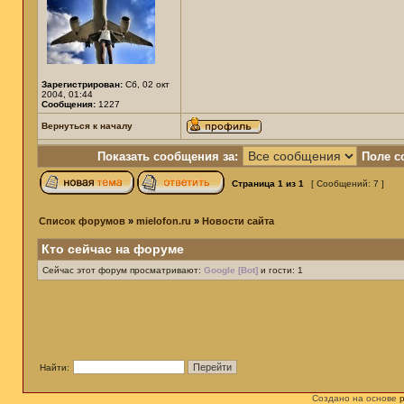
Зарегистрирован:
Сб, 02 окт
2004, 01:44
Сообщения:
1227
Вернуться к началу
Показать сообщения за:
Поле с
Страница
1
из
1
[ Сообщений: 7 ]
Список форумов
»
mielofon.ru
»
Новости сайта
Кто сейчас на форуме
Сейчас этот форум просматривают:
Google [Bot]
и гости: 1
Найти:
Создано на основе