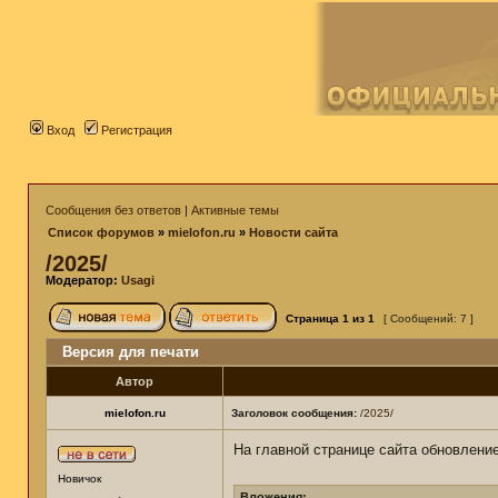
Вход
Регистрация
Сообщения без ответов
|
Активные темы
Список форумов
»
mielofon.ru
»
Новости сайта
/2025/
Модератор:
Usagi
Страница
1
из
1
[ Сообщений: 7 ]
Версия для печати
Автор
mielofon.ru
Заголовок сообщения:
/2025/
На главной странице сайта обновлени
Новичок
Вложения: