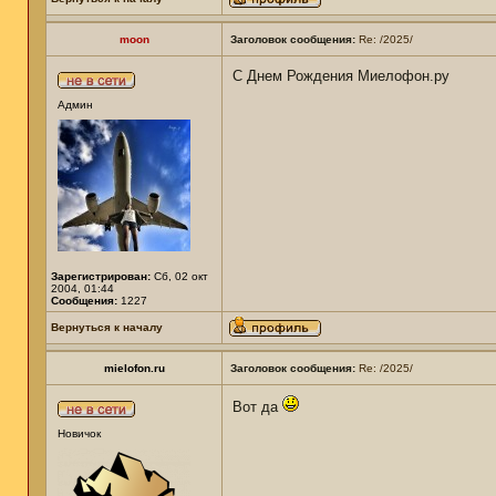
moon
Заголовок сообщения:
Re: /2025/
С Днем Рождения Миелофон.ру
Админ
Зарегистрирован:
Сб, 02 окт
2004, 01:44
Сообщения:
1227
Вернуться к началу
mielofon.ru
Заголовок сообщения:
Re: /2025/
Вот да
Новичок