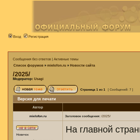
Вход
Регистрация
Сообщения без ответов
|
Активные темы
Список форумов
»
mielofon.ru
»
Новости сайта
/2025/
Модератор:
Usagi
Страница
1
из
1
[ Сообщений: 7 ]
Версия для печати
Автор
mielofon.ru
Заголовок сообщения:
/2025/
На главной стра
Новичок