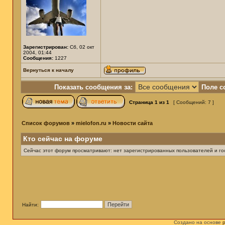
Зарегистрирован:
Сб, 02 окт
2004, 01:44
Сообщения:
1227
Вернуться к началу
Показать сообщения за:
Поле с
Страница
1
из
1
[ Сообщений: 7 ]
Список форумов
»
mielofon.ru
»
Новости сайта
Кто сейчас на форуме
Сейчас этот форум просматривают: нет зарегистрированных пользователей и гос
Найти:
Создано на основе