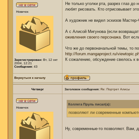
Не только уголки рта, разрез глаз до 
любят рисовать. Кто отрисовывает это
Новичок
А художник не видел эскизов Мастер-
А с Алисой Мигунова (если возвращать
оживления своего персонажа
. Вот есл
Что же до первоначальной темы, то п
http://forum.mangaproject.ru/viewtopic.
К сожалению, обсуждение свелось к 
Зарегистрирован:
Вт, 12 окт
2004, 12:21
Сообщения:
43
Вернуться к началу
Четверг
Заголовок сообщения:
Re: Портрет Алисы
Коллега Пруль писал(а):
Новичок
позволяют ли современные компьюте
Ну, современные-то позволяют. Вам, др