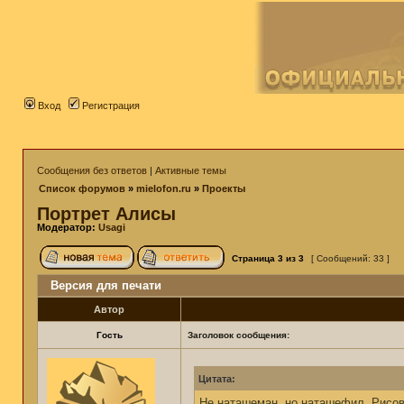
Вход
Регистрация
Сообщения без ответов
|
Активные темы
Список форумов
»
mielofon.ru
»
Проекты
Портрет Алисы
Модератор:
Usagi
Страница
3
из
3
[ Сообщений: 33 ]
Версия для печати
Автор
Гость
Заголовок сообщения:
Цитата:
Не наташеман, но наташефил. Рисо