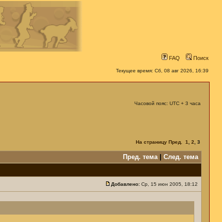
FAQ
Поиск
Текущее время: Сб, 08 авг 2026, 16:39
Часовой пояс: UTC + 3 часа
На страницу
Пред.
1
,
2
,
3
Пред. тема
|
След. тема
Добавлено:
Ср, 15 июн 2005, 18:12