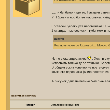
Если бы было надо то, Наташин стилиз
У Н брови и нос более массивны, найд
Согласен, уголки рта напоминают Н, но
2 стандартные сосиски - губы мож и н
Цитата:
Костюмчик-то от Орловой… Можно б
Ну не скафандра эскиз
. Хотя и ск
исправить только дело техники. Берём
В общем эскиз конечно не претендует
книжного персонажа (было понятно изн
А рисунок действительно был сначала 
Вернуться к началу
Четверг
Заголовок сообщения: