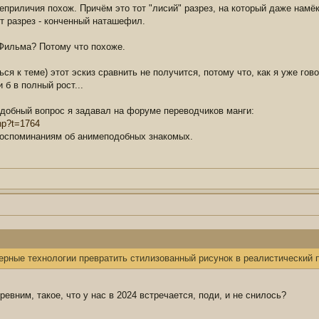
неприличия похож. Причём это тот "лисий" разрез, на который даже намё
т разрез - конченный наташефил.
Фильма? Потому что похоже.
ся к теме) этот эскиз сравнить не получится, потому что, как я уже гов
и б в полный рост...
одобный вопрос я задавал на форуме переводчиков манги:
php?t=1764
воспоминаниям об анимеподобных знакомых.
рные технологии превратить стилизованный рисунок в реалистический п
евним, такое, что у нас в 2024 встречается, поди, и не снилось?