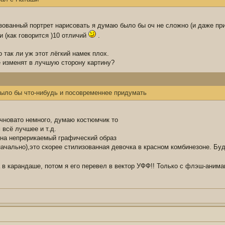
ованный портрет нарисовать я думаю было бы оч не сложно (и даже при
и (как говорится )10 отличий
.
 так ли уж этот лёгкий намек плох.
е изменят в лучшую сторону картину?
ыло бы что-нибудь и посовременнее придумать
учновато немного, думаю костюмчик то
 всё лучшее и т.д.
 на непрерикаемый графический образ
ачально),это скорее стилизованная девочка в красном комбинезоне. Бу
в карандаше, потом я его перевел в вектор УФФ!! Только с флэш-анима