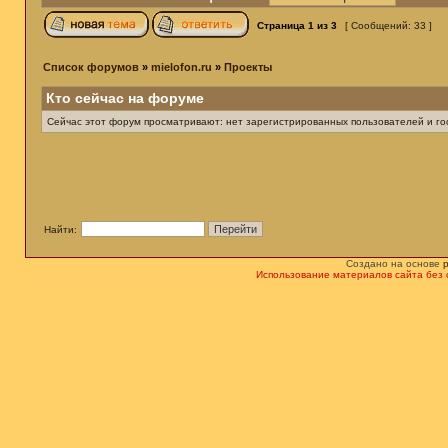
Страница
1
из
3
[ Сообщений: 33 ]
Список форумов
»
mielofon.ru
»
Проекты
Кто сейчас на форуме
Сейчас этот форум просматривают: нет зарегистрированных пользователей и гос
Найти:
Создано на основе
Использование материалов сайта без 