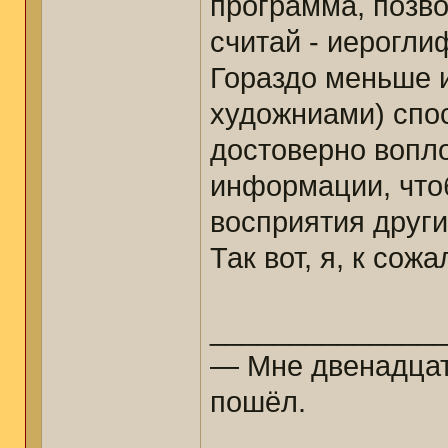
программа, позв
считай - иерогли
Гораздо меньше 
художниами) спо
достоверно вопло
информации, что
восприятия други
Так вот, я, к сож
______________
— Мне двенадцать
пошёл.