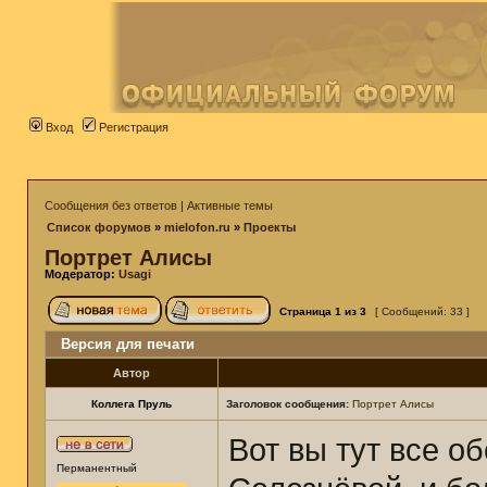
Вход
Регистрация
Сообщения без ответов
|
Активные темы
Список форумов
»
mielofon.ru
»
Проекты
Портрет Алисы
Модератор:
Usagi
Страница
1
из
3
[ Сообщений: 33 ]
Версия для печати
Автор
Коллега Пруль
Заголовок сообщения:
Портрет Алисы
Вот вы тут все 
Перманентный