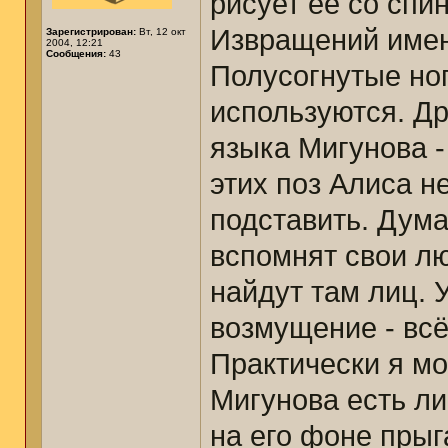
рисует её со спи
Извращений имен
Зарегистрирован:
Вт, 12 окт
2004, 12:21
Сообщения:
43
Полусогнутые ног
используются. Др
языка Мигунова -
этих поз Алиса н
подставить. Дум
вспомнят свои л
найдут там лиц. У
возмущение - всё
Практически я мо
Мигунова есть ли
на его фоне прыг