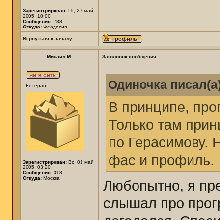
Зарегистрирован:
Пт, 27 май
2005, 10:00
Сообщения:
788
Откуда:
Феодосия
Вернуться к началу
Михаил М.
Заголовок сообщения:
Одиночка писал(а)
Ветеран
В принципе, про
Только там прин
по Герасимову. 
фас и профиль.
Зарегистрирован:
Вс, 01 май
2005, 03:20
Сообщения:
318
Откуда:
Москва
Любопытно, я пр
слышал про прог