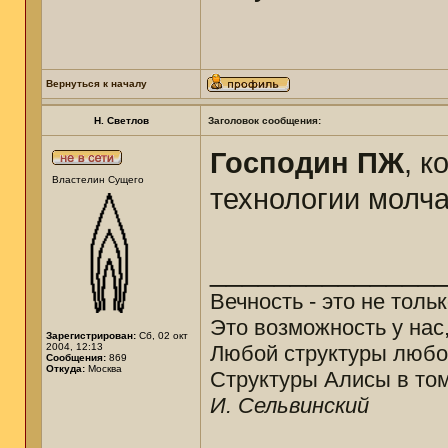
Вернуться к началу
Н. Светлов
Заголовок сообщения:
Господин ПЖ
, к
Властелин Сущего
технологии молч
______________
Вечность - это не толь
Это возможность у нас
Зарегистрирован:
Сб, 02 окт
2004, 12:13
Любой структуры любо
Сообщения:
869
Откуда:
Москва
Структуры Алисы в том
И. Сельвинский