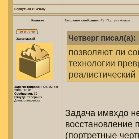
Вернуться к началу
Клантао
Заголовок сообщения:
Re: Портрет Алисы
Четверг писал(а):
Завсегдатай
позволяют ли с
технологии прев
реалистический 
Зарегистрирован:
Сб, 02 окт
2004, 10:01
Сообщения:
65
Откуда:
теперь из
Днепропетровска
Задача имвхдо н
восстановление п
(портретные черт