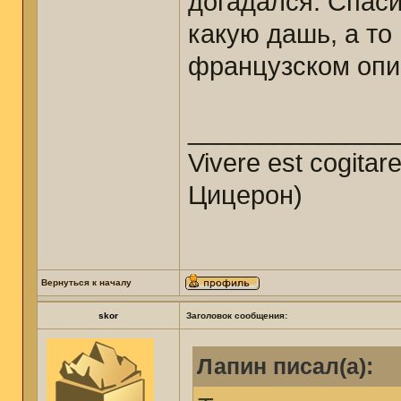
догадался. Спаси
какую дашь, а то
французском опи
______________
Vivere est cogitar
Цицерон)
Вернуться к началу
skor
Заголовок сообщения:
Лапин писал(а):