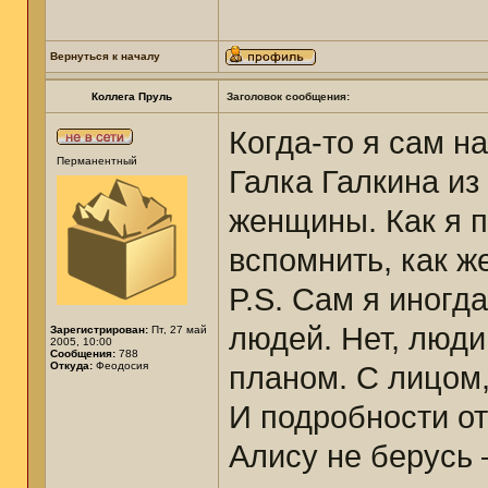
Вернуться к началу
Коллега Пруль
Заголовок сообщения:
Когда-то я сам н
Перманентный
Галка Галкина и
женщины. Как я п
вспомнить, как ж
P.S. Сам я иногд
людей. Нет, люди
Зарегистрирован:
Пт, 27 май
2005, 10:00
Сообщения:
788
Откуда:
Феодосия
планом. С лицом,
И подробности от
Алису не берусь