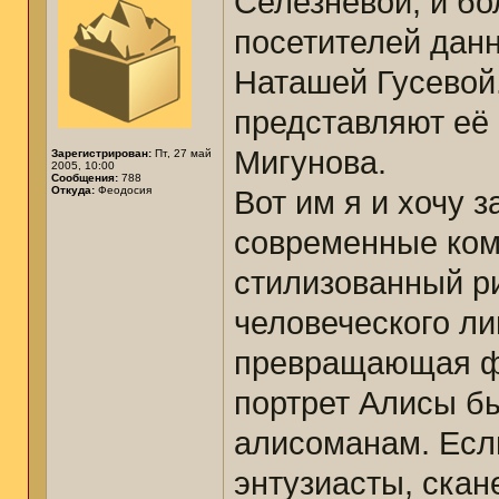
Селезнёвой, и бо
посетителей дан
Наташей Гусевой.
представляют её
Мигунова.
Зарегистрирован:
Пт, 27 май
2005, 10:00
Сообщения:
788
Откуда:
Феодосия
Вот им я и хочу 
современные ком
стилизованный ри
человеческого ли
превращающая фо
портрет Алисы бы
алисоманам. Если
энтузиасты, скане