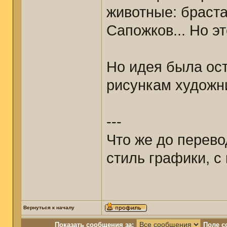
животные: браст
Сапожков... Но э
Но идея была ост
рисункам художни
---
Что же до перево
стиль графики, с
Вернуться к началу
Показать сообщения за:
Поле с