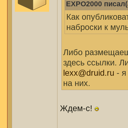
EXPO2000 писал(
Как опубликова
наброски к мул
Либо размещаеш
здесь ссылки. Л
lexx@druid.ru
- я
на них.
Ждем-с!