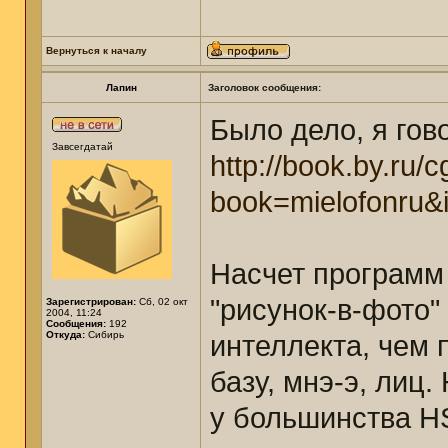
Вернуться к началу
Лапин
Заголовок сообщения:
Было дело, я гов
Завсегдатай
http://book.by.ru/c
book=mielofonru
Насчет программ 
"рисунок-в-фото"
Зарегистрирован:
Сб, 02 окт
2004, 11:24
Сообщения:
192
Откуда:
Сибирь
интеллекта, чем 
базу, мнэ-э, лиц.
у большинства H