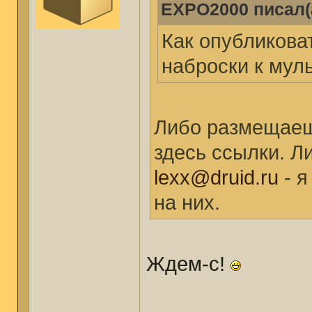
EXPO2000 писал(
Как опубликова
наброски к мул
Либо размещаеш
здесь ссылки. Л
lexx@druid.ru
- я
на них.
Ждем-с!