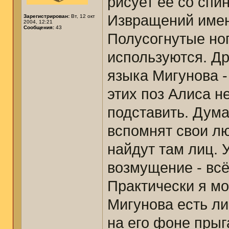
рисует её со спи
Извращений имен
Зарегистрирован:
Вт, 12 окт
2004, 12:21
Сообщения:
43
Полусогнутые ног
используются. Др
языка Мигунова -
этих поз Алиса н
подставить. Дум
вспомнят свои л
найдут там лиц. У
возмущение - всё
Практически я мо
Мигунова есть ли
на его фоне прыг