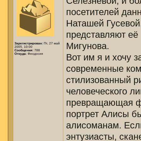
Селезнёвой, и бо
посетителей дан
Наташей Гусевой.
представляют её
Мигунова.
Зарегистрирован:
Пт, 27 май
2005, 10:00
Сообщения:
788
Откуда:
Феодосия
Вот им я и хочу 
современные ком
стилизованный ри
человеческого ли
превращающая фо
портрет Алисы бы
алисоманам. Если
энтузиасты, скане