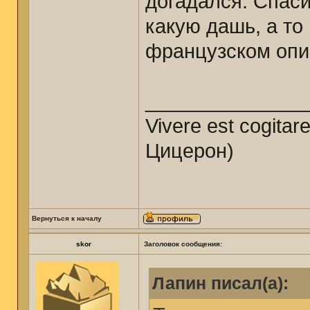
догадался. Спаси
какую дашь, а то
французском опи
______________
Vivere est cogitar
Цицерон)
Вернуться к началу
skor
Заголовок сообщения:
Лапин писал(а):