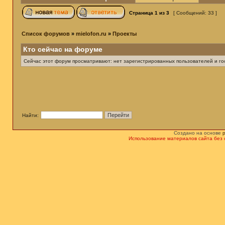
Страница
1
из
3
[ Сообщений: 33 ]
Список форумов
»
mielofon.ru
»
Проекты
Кто сейчас на форуме
Сейчас этот форум просматривают: нет зарегистрированных пользователей и гос
Найти:
Создано на основе
Использование материалов сайта без 