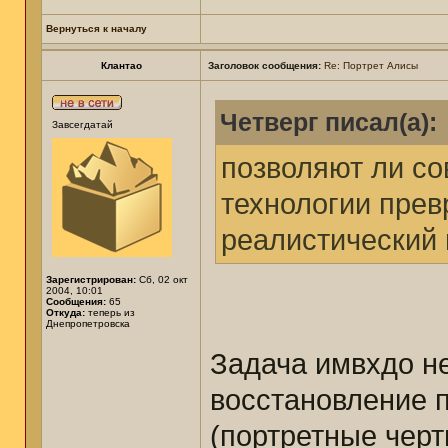
Вернуться к началу
Клантао
Заголовок сообщения:
Re: Портрет Алисы
Четверг писал(а):
Завсегдатай
позволяют ли с
технологии прев
реалистический 
Зарегистрирован:
Сб, 02 окт
2004, 10:01
Сообщения:
65
Откуда:
теперь из
Днепропетровска
Задача имвхдо н
восстановление п
(портретные черт