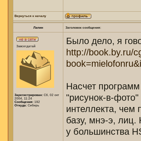
Вернуться к началу
Лапин
Заголовок сообщения:
Было дело, я гов
Завсегдатай
http://book.by.ru/c
book=mielofonru
Насчет программ 
"рисунок-в-фото"
Зарегистрирован:
Сб, 02 окт
2004, 11:24
Сообщения:
192
Откуда:
Сибирь
интеллекта, чем 
базу, мнэ-э, лиц.
у большинства H