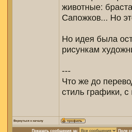
животные: браст
Сапожков... Но э
Но идея была ост
рисункам художни
---
Что же до перево
стиль графики, с
Вернуться к началу
Показать сообщения за:
Поле с