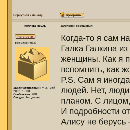
Вернуться к началу
Коллега Пруль
Заголовок сообщения:
Когда-то я сам н
Перманентный
Галка Галкина и
женщины. Как я п
вспомнить, как ж
P.S. Сам я иногд
людей. Нет, люди
Зарегистрирован:
Пт, 27 май
2005, 10:00
Сообщения:
788
Откуда:
Феодосия
планом. С лицом,
И подробности от
Алису не берусь