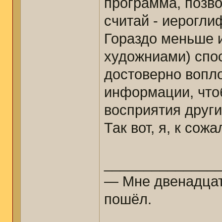
программа, позв
считай - иерогли
Гораздо меньше 
художниами) спо
достоверно вопло
информации, что
восприятия други
Так вот, я, к сож
______________
— Мне двенадцать
пошёл.