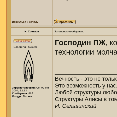
Вернуться к началу
Н. Светлов
Заголовок сообщения:
Господин ПЖ
, к
Властелин Сущего
технологии молч
______________
Вечность - это не толь
Это возможность у нас
Зарегистрирован:
Сб, 02 окт
2004, 12:13
Любой структуры любо
Сообщения:
869
Откуда:
Москва
Структуры Алисы в том
И. Сельвинский