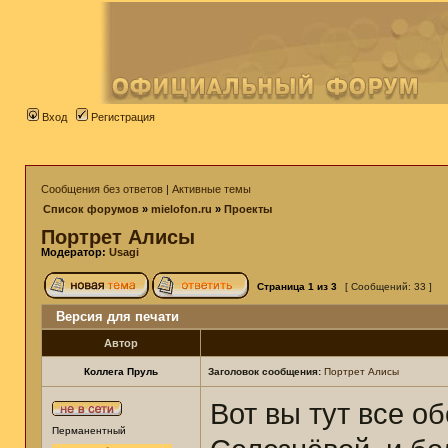
Вход
Регистрация
Сообщения без ответов
|
Активные темы
Список форумов
»
mielofon.ru
»
Проекты
Портрет Алисы
Модератор:
Usagi
Страница
1
из
3
[ Сообщений: 33 ]
Версия для печати
Автор
Коллега Пруль
Заголовок сообщения:
Портрет Алисы
Вот вы тут все 
Перманентный