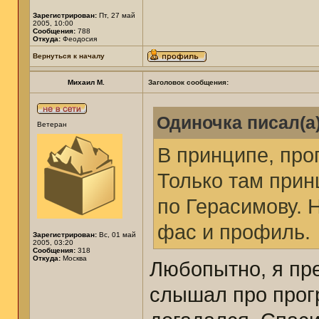
Зарегистрирован:
Пт, 27 май
2005, 10:00
Сообщения:
788
Откуда:
Феодосия
Вернуться к началу
Михаил М.
Заголовок сообщения:
Одиночка писал(а)
Ветеран
В принципе, про
Только там прин
по Герасимову. 
фас и профиль.
Зарегистрирован:
Вс, 01 май
2005, 03:20
Сообщения:
318
Откуда:
Москва
Любопытно, я пр
слышал про прог