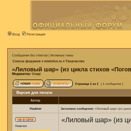
Вход
Регистрация
Сообщения без ответов
|
Активные темы
Список форумов
»
mielofon.ru
»
Творчество
«Лиловый шар» (из цикла стихов «Пого
Модератор:
Usagi
Страница
1
из
1
[ 1 сообщение ]
Версия для печати
Автор
Vladimir
Заголовок сообщения:
«Лиловый шар» (из цикла
«Лиловый шар» (из ц
Новичок