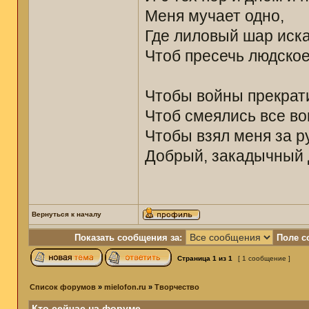
Меня мучает одно,
Где лиловый шар иска
Чтоб пресечь людское
Чтобы войны прекрат
Чтоб смеялись все вок
Чтобы взял меня за р
Добрый, закадычный 
Вернуться к началу
Показать сообщения за:
Поле с
Страница
1
из
1
[ 1 сообщение ]
Список форумов
»
mielofon.ru
»
Творчество
Кто сейчас на форуме