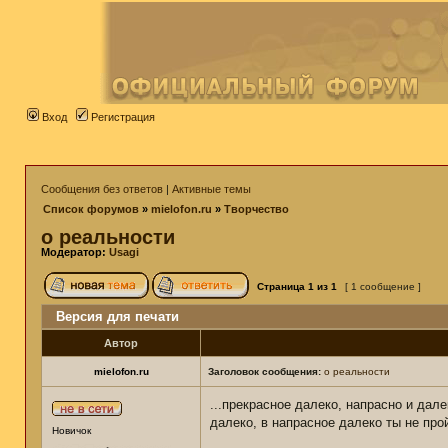
Вход
Регистрация
Сообщения без ответов
|
Активные темы
Список форумов
»
mielofon.ru
»
Творчество
о реальности
Модератор:
Usagi
Страница
1
из
1
[ 1 сообщение ]
Версия для печати
Автор
mielofon.ru
Заголовок сообщения:
о реальности
...прекрасное далеко, напрасно и дал
далеко, в напрасное далеко ты не пр
Новичок