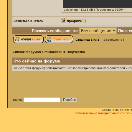
daleko.jpg [ 33.18 КБ | Просмотров: 62064 ]
Вернуться к началу
Показать сообщения за:
Поле с
Страница
1
из
1
[ 1 сообщение ]
Список форумов
»
mielofon.ru
»
Творчество
Кто сейчас на форуме
Сейчас этот форум просматривают: нет зарегистрированных пользователей и гос
Найти:
Создано на основе
Использование материалов сайта без 