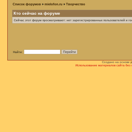
Список форумов
»
mielofon.ru
»
Творчество
Кто сейчас на форуме
Сейчас этот форум просматривают: нет зарегистрированных пользователей и гос
Найти:
Создано на основе
Использование материалов сайта без 