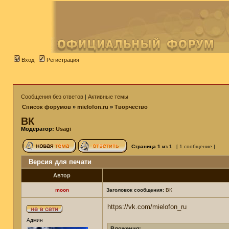
Вход
Регистрация
Сообщения без ответов
|
Активные темы
Список форумов
»
mielofon.ru
»
Творчество
ВК
Модератор:
Usagi
Страница
1
из
1
[ 1 сообщение ]
Версия для печати
Автор
moon
Заголовок сообщения:
ВК
https://vk.com/mielofon_ru
Админ
Вложения: