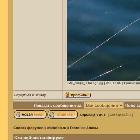
IMG_5833'_1 for ng''.jpg [ 852.17 КБ | Просмотр
Вернуться к началу
Показать сообщения за:
Поле с
Страница
1
из
1
[ Сообщений: 2 ]
Список форумов
»
mielofon.ru
»
Гостиная Алисы
Кто сейчас на форуме