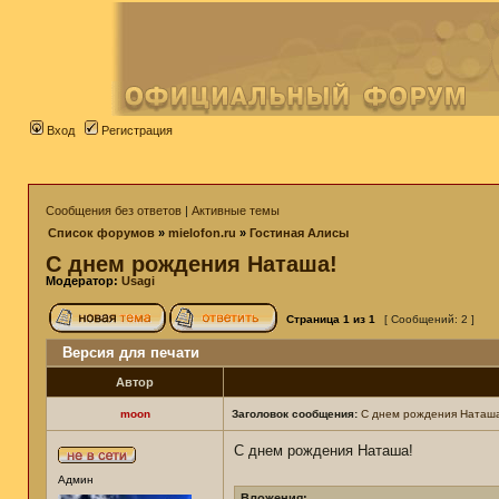
Вход
Регистрация
Сообщения без ответов
|
Активные темы
Список форумов
»
mielofon.ru
»
Гостиная Алисы
С днем рождения Наташа!
Модератор:
Usagi
Страница
1
из
1
[ Сообщений: 2 ]
Версия для печати
Автор
moon
Заголовок сообщения:
С днем рождения Наташ
С днем рождения Наташа!
Админ
Вложения: