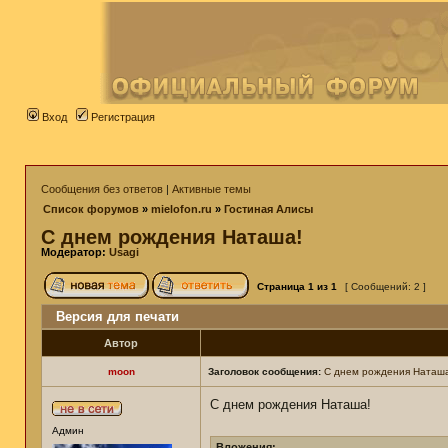
Вход
Регистрация
Сообщения без ответов
|
Активные темы
Список форумов
»
mielofon.ru
»
Гостиная Алисы
С днем рождения Наташа!
Модератор:
Usagi
Страница
1
из
1
[ Сообщений: 2 ]
Версия для печати
Автор
moon
Заголовок сообщения:
С днем рождения Наташ
С днем рождения Наташа!
Админ
Вложения: