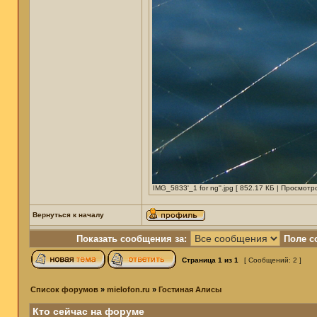
IMG_5833'_1 for ng''.jpg [ 852.17 КБ | Просмотр
Вернуться к началу
Показать сообщения за:
Поле с
Страница
1
из
1
[ Сообщений: 2 ]
Список форумов
»
mielofon.ru
»
Гостиная Алисы
Кто сейчас на форуме