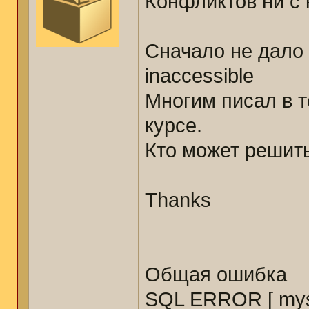
Конфликтов ни с 
Сначало не дало 
inaccessible
Многим писал в т
курсе.
Кто может решить
Thanks
Общая ошибка
SQL ERROR [ mysq