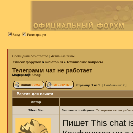
Вход
Регистрация
Сообщения без ответов
|
Активные темы
Список форумов
»
mielofon.ru
»
Технические вопросы
Телеграмм чат не работает
Модератор:
Usagi
Страница
1
из
1
[ Сообщений: 2 ]
Версия для печати
Автор
Silver Star
Заголовок сообщения:
Телеграмм чат не работ
Пишет This chat is