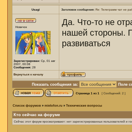
Usagi
Заголовок сообщения:
Re: Телеграмм чат не ра
Да. Что-то не от
Новичок
нашей стороны. П
развиваться
Зарегистрирован:
Ср, 01 авг
2007, 00:08
Сообщения:
28
Вернуться к началу
Показать сообщения за:
Поле с
Страница
1
из
1
[ Сообщений: 2 ]
Список форумов
»
mielofon.ru
»
Технические вопросы
Кто сейчас на форуме
Сейчас этот форум просматривают: нет зарегистрированных пользователей и гос