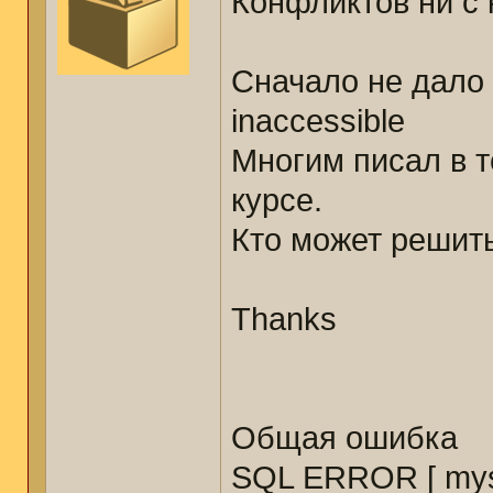
Конфликтов ни с 
Сначало не дало 
inaccessible
Многим писал в т
курсе.
Кто может решить
Thanks
Общая ошибка
SQL ERROR [ mysq