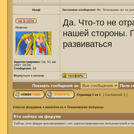
Usagi
Заголовок сообщения:
Re: Телеграмм чат не ра
Да. Что-то не от
Новичок
нашей стороны. П
развиваться
Зарегистрирован:
Ср, 01 авг
2007, 00:08
Сообщения:
28
Вернуться к началу
Показать сообщения за:
Поле с
Страница
1
из
1
[ Сообщений: 2 ]
Список форумов
»
mielofon.ru
»
Технические вопросы
Кто сейчас на форуме
Сейчас этот форум просматривают: нет зарегистрированных пользователей и гос