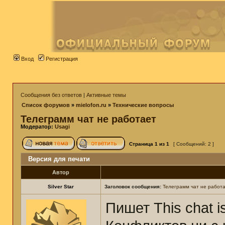
Вход
Регистрация
Сообщения без ответов
|
Активные темы
Список форумов
»
mielofon.ru
»
Технические вопросы
Телеграмм чат не работает
Модератор:
Usagi
Страница
1
из
1
[ Сообщений: 2 ]
Версия для печати
Автор
Silver Star
Заголовок сообщения:
Телеграмм чат не работ
Пишет This chat is