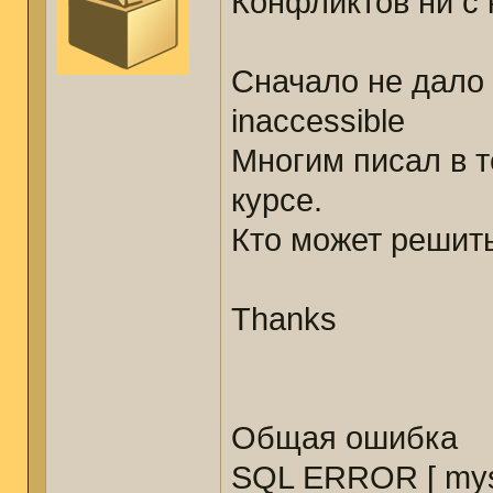
Конфликтов ни с 
Сначало не дало 
inaccessible
Многим писал в т
курсе.
Кто может решить
Thanks
Общая ошибка
SQL ERROR [ mysq