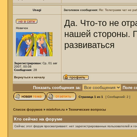
Usagi
Заголовок сообщения:
Re: Телеграмм чат не ра
Да. Что-то не от
Новичок
нашей стороны. П
развиваться
Зарегистрирован:
Ср, 01 авг
2007, 00:08
Сообщения:
28
Вернуться к началу
Показать сообщения за:
Поле с
Страница
1
из
1
[ Сообщений: 2 ]
Список форумов
»
mielofon.ru
»
Технические вопросы
Кто сейчас на форуме
Сейчас этот форум просматривают: нет зарегистрированных пользователей и гос