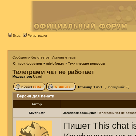
Вход
Регистрация
Сообщения без ответов
|
Активные темы
Список форумов
»
mielofon.ru
»
Технические вопросы
Телеграмм чат не работает
Модератор:
Usagi
Страница
1
из
1
[ Сообщений: 2 ]
Версия для печати
Автор
Silver Star
Заголовок сообщения:
Телеграмм чат не работ
Пишет This chat is