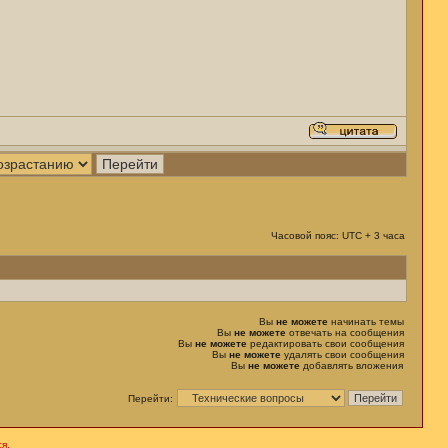
Часовой пояс: UTC + 3 часа
Вы
не можете
начинать темы
Вы
не можете
отвечать на сообщения
Вы
не можете
редактировать свои сообщения
Вы
не можете
удалять свои сообщения
Вы
не можете
добавлять вложения
Перейти:
я.