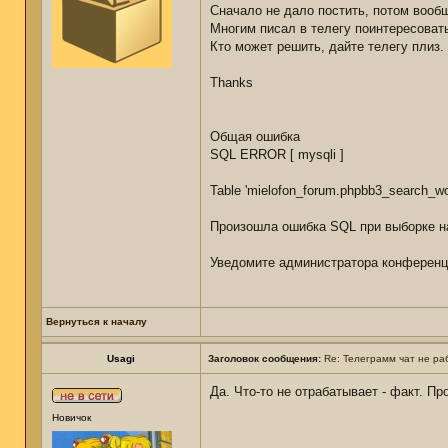
Сначало не дало постить, потом вообщ
Многим писал в телегу поинтересовать
Кто может решить, дайте телегу плиз.
Thanks
Общая ошибка
SQL ERROR [ mysqli ]
Table 'mielofon_forum.phpbb3_search_wor
Произошла ошибка SQL при выборке на
Уведомите администратора конференц
Вернуться к началу
Usagi
Заголовок сообщения:
Re: Телеграмм чат не ра
Да. Что-то не отрабатывает - факт. П
Новичок