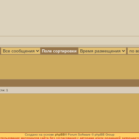
Поле сортировки
ти: 1
Создано на основе
phpBB
® Forum Software © phpBB Group
спользование материалов сайта без согласования с авторами и/или редакцией запрещаетс