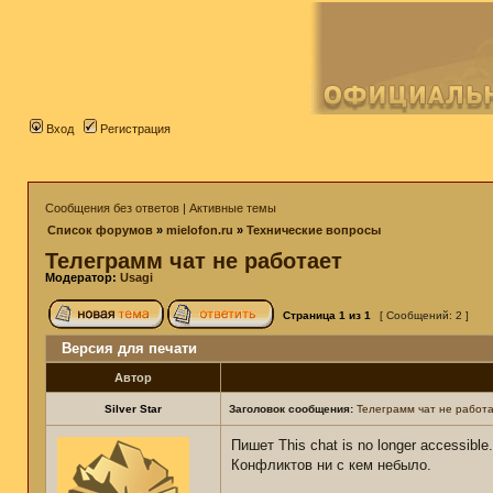
Вход
Регистрация
Сообщения без ответов
|
Активные темы
Список форумов
»
mielofon.ru
»
Технические вопросы
Телеграмм чат не работает
Модератор:
Usagi
Страница
1
из
1
[ Сообщений: 2 ]
Версия для печати
Автор
Silver Star
Заголовок сообщения:
Телеграмм чат не работ
Пишет This chat is no longer accessible.
Конфликтов ни с кем небыло.