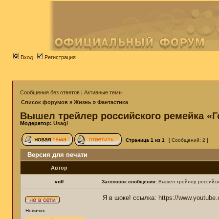
Вход
Регистрация
Сообщения без ответов
|
Активные темы
Список форумов
»
Жизнь
»
Фантастика
Вышел трейлер российского ремейка «Г
Модератор:
Usagi
Страница
1
из
1
[ Сообщений: 2 ]
Версия для печати
Автор
volf
Заголовок сообщения:
Вышел трейлер российско
Я в шоке! ссылка:
https://www.youtub
Новичок