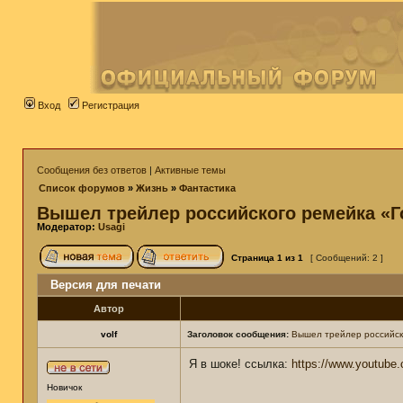
Вход
Регистрация
Сообщения без ответов
|
Активные темы
Список форумов
»
Жизнь
»
Фантастика
Вышел трейлер российского ремейка «Г
Модератор:
Usagi
Страница
1
из
1
[ Сообщений: 2 ]
Версия для печати
Автор
volf
Заголовок сообщения:
Вышел трейлер российско
Я в шоке! ссылка:
https://www.youtub
Новичок