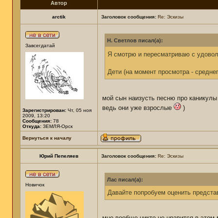
Автор
arctik
Заголовок сообщения:
Re: Эскизы
Н. Светлов писал(а):
Завсегдатай
Я смотрю и пересматриваю с удоволь
Дети (на момент просмотра - средне
мой сын наизусть песню про каникул
ведь они уже взрослые
)
Зарегистрирован:
Чт, 05 ноя
2009, 13:20
Сообщения:
78
Откуда:
ЗЕМЛЯ-Орск
Вернуться к началу
Юрий Пепеляев
Заголовок сообщения:
Re: Эскизы
Лас писал(а):
Новичок
Давайте попробуем оценить представ
мне вообще никто не нравится в этом 