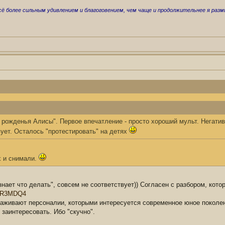
ё более сильным удивлением и благоговением, чем чаще и продолжительнее я размыш
 рожденья Алисы". Первое впечатление - просто хороший мульт. Негатив
вует. Осталось "протестировать" на детях
х и снимали.
знает что делать", совсем не соответствует)) Согласен с разбором, кото
pmR3MDQ4
раживают персоналии, которыми интересуется современное юное поколен
 заинтересовать. Ибо "скучно".