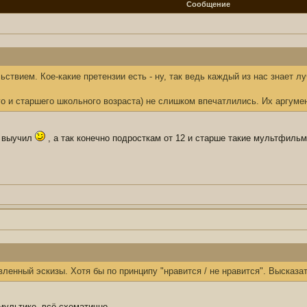
Сообщение
ствием. Кое-какие претензии есть - ну, так ведь каждый из нас знает л
го и старшего школьного возраста) не слишком впечатлились. Их аргумен
ы выучил
, а так конечно подросткам от 12 и старше такие мультфиль
ленный эскизы. Хотя бы по принципу "нравится / не нравится". Высказа
мультике, всё схематично.