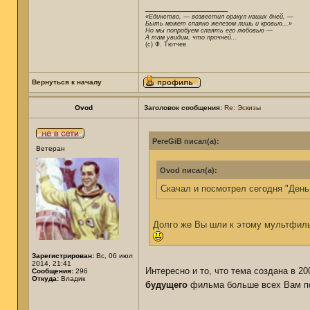
_________________
«Единство, — возвестил оракул наших дней, —
Быть может спаяно железом лишь и кровью...»
Но мы попробуем спаять его любовью —
А там увидим, что прочней...
(c) Ф. Тютчев
Вернуться к началу
Ovod
Заголовок сообщения:
Re: Эскизы
PereGiB писал(а):
Ветеран
Ovod писал(а):
Скачал и посмотрел сегодня "Ден
Долго же Вы шли к этому мультфиль
Зарегистрирован:
Вс, 06 июл
2014, 21:41
Интересно и то, что тема создана в 20
Сообщения:
296
Откуда:
Владик
будущего
фильма больше всех Вам п
_________________