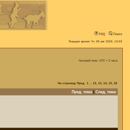
FAQ
Поиск
Текущее время: Чт, 06 авг 2026, 14:03
Часовой пояс: UTC + 3 часа
На страницу
Пред.
1
...
12
,
13
,
14
,
15
,
16
Пред. тема
|
След. тема