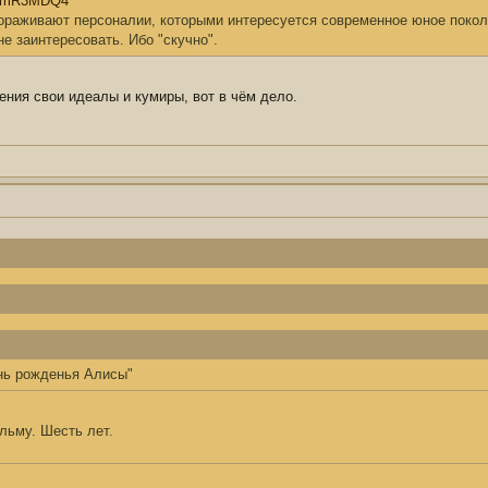
HfpmR3MDQ4
тораживают персоналии, которыми интересуется современное юное покол
е заинтересовать. Ибо "скучно".
ления свои идеалы и кумиры, вот в чём дело.
нь рожденья Алисы"
льму. Шесть лет.