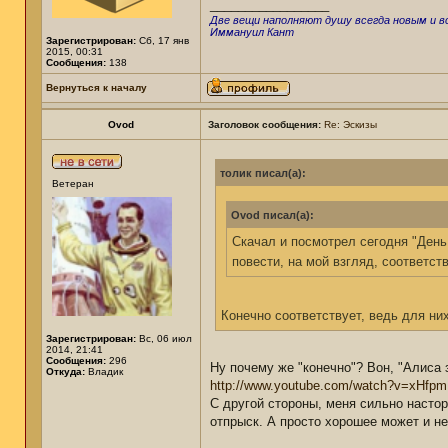
_________________
Две вещи наполняют душу всегда новым и вс
Иммануил Кант
Зарегистрирован:
Сб, 17 янв
2015, 00:31
Сообщения:
138
Вернуться к началу
Ovod
Заголовок сообщения:
Re: Эскизы
толик писал(а):
Ветеран
Ovod писал(а):
Скачал и посмотрел сегодня "День
повести, на мой взгляд, соответст
Конечно соответствует, ведь для ни
Зарегистрирован:
Вс, 06 июл
2014, 21:41
Сообщения:
296
Ну почему же "конечно"? Вон, "Алиса 
Откуда:
Владик
http://www.youtube.com/watch?v=xHf
С другой стороны, меня сильно насто
отпрыск. А просто хорошее может и не