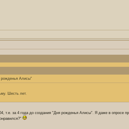
ь рожденья Алисы"
му. Шесть лет.
04, т.е. за 4 года до создания "Дня рожденья Алисы". Я даже в опросе п
онравился?"