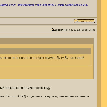
ляю о них - это звёздное небо надо мной и Алиса Селезнёва во мне.
Добавлено:
Ср, 30 дек 2015, 08:31
а ничто не вызвало, и это уже радует. Духу Булычёвской
рый появился на ютубе в этом году:
ие. Так что АЗЧД - лучшее из худшего, чем может увлечься