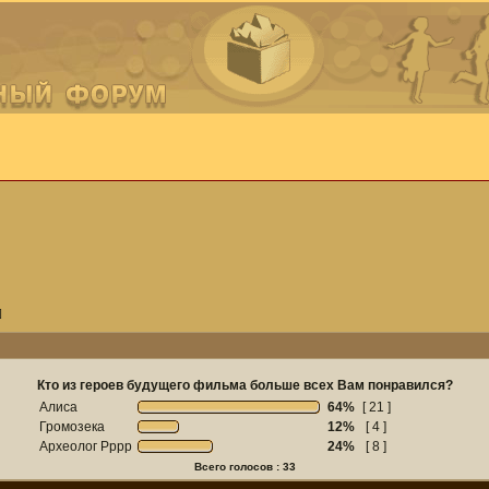
]
Кто из героев будущего фильма больше всех Вам понравился?
Алиса
64%
[ 21 ]
Громозека
12%
[ 4 ]
Археолог Рррр
24%
[ 8 ]
Всего голосов : 33