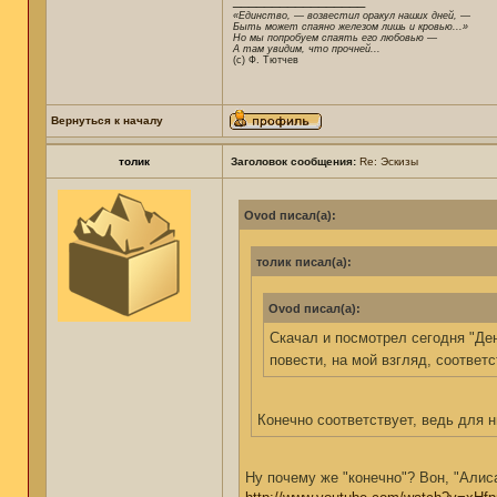
«Единство, — возвестил оракул наших дней, —
Быть может спаяно железом лишь и кровью...»
Но мы попробуем спаять его любовью —
А там увидим, что прочней...
(c) Ф. Тютчев
Вернуться к началу
толик
Заголовок сообщения:
Re: Эскизы
Ovod писал(а):
толик писал(а):
Ovod писал(а):
Скачал и посмотрел сегодня "Ден
повести, на мой взгляд, соответ
Конечно соответствует, ведь для 
Ну почему же "конечно"? Вон, "Алиса