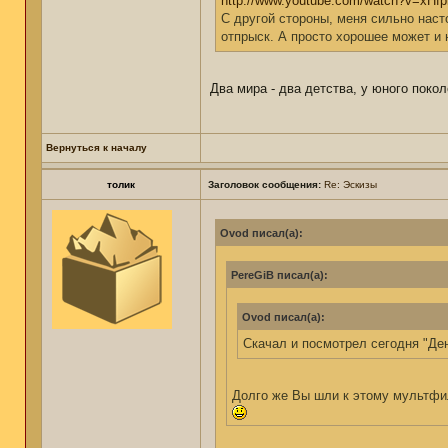
http://www.youtube.com/watch?v=x
С другой стороны, меня сильно нас
отпрыск. А просто хорошее может и н
Два мира - два детства, у юного поко
Вернуться к началу
толик
Заголовок сообщения:
Re: Эскизы
Ovod писал(а):
PereGiB писал(а):
Ovod писал(а):
Скачал и посмотрел сегодня "Де
Долго же Вы шли к этому мультфи