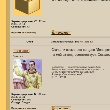
Зарегистрирован:
Сб, 22 мар
2008, 01:14
Сообщения:
43
Вернуться к началу
Ovod
Заголовок сообщения:
Re: Эскизы
Скачал и посмотрел сегодня "День рож
на мой взгляд, соответствует. Остало
Ветеран
_________________
«Единство, — возвестил оракул наших дней, —
Быть может спаяно железом лишь и кровью...»
Но мы попробуем спаять его любовью —
А там увидим, что прочней...
(c) Ф. Тютчев
Зарегистрирован:
Вс, 06 июл
2014, 21:41
Сообщения:
296
Откуда:
Владик
Вернуться к началу