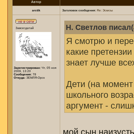
Автор
arctik
Заголовок сообщения:
Re: Эскизы
Н. Светлов писал(
Завсегдатай
Я смотрю и пере
какие претензии 
знает лучше все
Зарегистрирован:
Чт, 05 ноя
2009, 13:20
Сообщения:
78
Откуда:
ЗЕМЛЯ-Орск
Дети (на момент
школьного возра
аргумент - слиш
мой сын наизуст