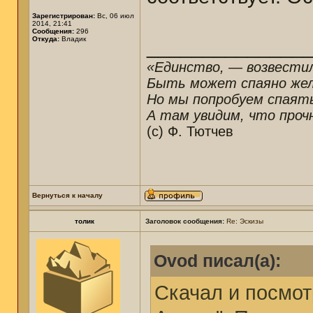
Зарегистрирован:
Вс, 06 июл
2014, 21:41
Сообщения:
296
Откуда:
Владик
______________
«Единство, — возвестил
Быть может спаяно желе
Но мы попробуем спаят
А там увидим, что прочн
(c) Ф. Тютчев
Вернуться к началу
толик
Заголовок сообщения:
Re: Эскизы
Ovod писал(а):
Скачал и посмот