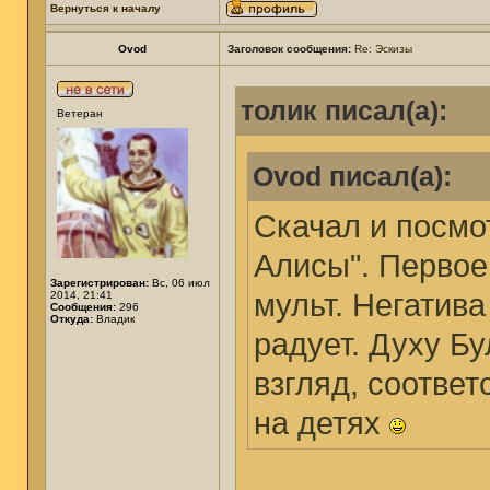
Вернуться к началу
Ovod
Заголовок сообщения:
Re: Эскизы
толик писал(а):
Ветеран
Ovod писал(а):
Скачал и посмо
Алисы". Первое
Зарегистрирован:
Вс, 06 июл
мульт. Негатива
2014, 21:41
Сообщения:
296
Откуда:
Владик
радует. Духу Б
взгляд, соответ
на детях