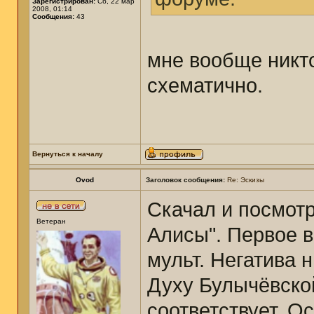
Зарегистрирован:
Сб, 22 мар
2008, 01:14
Сообщения:
43
мне вообще никто
схематично.
Вернуться к началу
Ovod
Заголовок сообщения:
Re: Эскизы
Скачал и посмот
Ветеран
Алисы". Первое в
мульт. Негатива н
Духу Булычёвской
соответствует. О