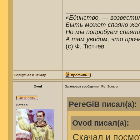
______________
«Единство, — возвестил
Быть может спаяно желе
Но мы попробуем спаят
А там увидим, что прочн
(c) Ф. Тютчев
Вернуться к началу
Ovod
Заголовок сообщения:
Re: Эскизы
PereGiB писал(а):
Ветеран
Ovod писал(а):
Скачал и посмо