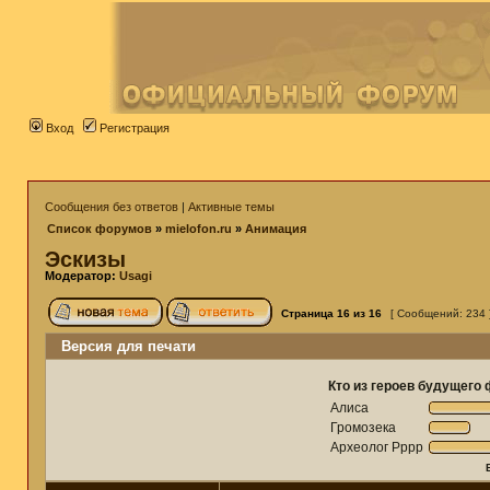
Вход
Регистрация
Сообщения без ответов
|
Активные темы
Список форумов
»
mielofon.ru
»
Анимация
Эскизы
Модератор:
Usagi
Страница
16
из
16
[ Сообщений: 234 
Версия для печати
Кто из героев будущего
Алиса
Громозека
Археолог Рррр