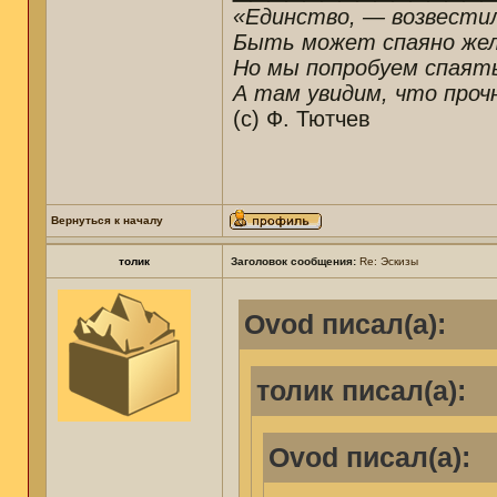
«Единство, — возвестил
Быть может спаяно желе
Но мы попробуем спаят
А там увидим, что прочн
(c) Ф. Тютчев
Вернуться к началу
толик
Заголовок сообщения:
Re: Эскизы
Ovod писал(а):
толик писал(а):
Ovod писал(а):