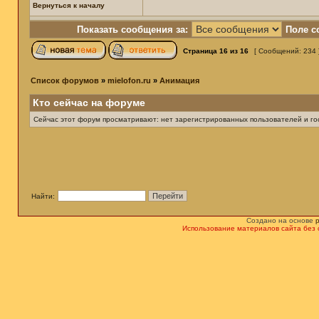
Вернуться к началу
Показать сообщения за:
Поле с
Страница
16
из
16
[ Сообщений: 234 
Список форумов
»
mielofon.ru
»
Анимация
Кто сейчас на форуме
Сейчас этот форум просматривают: нет зарегистрированных пользователей и гос
Найти:
Создано на основе
Использование материалов сайта без 