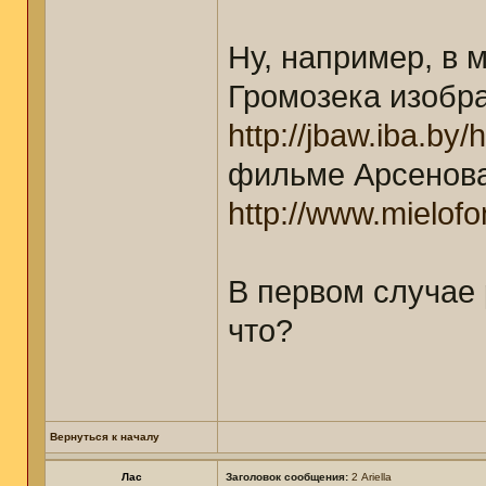
Ну, например, в 
Громозека изобра
http://jbaw.iba.b
фильме Арсенова
http://www.mielofo
В первом случае 
что?
Вернуться к началу
Лас
Заголовок сообщения:
2 Ariella