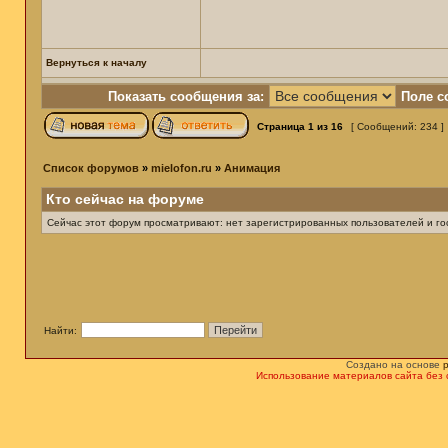
Вернуться к началу
Показать сообщения за:
Поле с
Страница
1
из
16
[ Сообщений: 234 ]
Список форумов
»
mielofon.ru
»
Анимация
Кто сейчас на форуме
Сейчас этот форум просматривают: нет зарегистрированных пользователей и гос
Найти:
Создано на основе
Использование материалов сайта без 