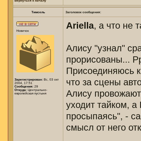
Вернуться к началу
Тимсель
Заголовок сообщения:
Ariella
, а что не 
Новичок
Алису "узнал" ср
прорисованы... Рр
Присоединяюсь к 
что за сцены авт
Зарегистрирован:
Вс, 03 окт
2004, 17:51
Сообщения:
29
Откуда:
Центрально-
Алису провожают 
европейская пустыня
уходит тайком, а
просыпаясь", - с
смысл от него от