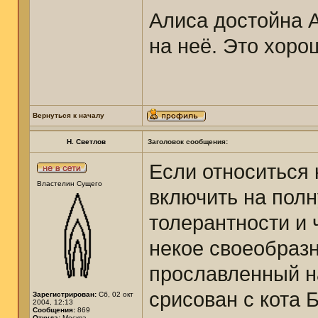
Алиса достойна А
на неё. Это хоро
Вернуться к началу
Н. Светлов
Заголовок сообщения:
Если относиться 
Властелин Сущего
включить на пол
толерантности и 
некое своеобразн
прославленный н
срисован с кота Б
Зарегистрирован:
Сб, 02 окт
2004, 12:13
Сообщения:
869
Откуда:
Москва