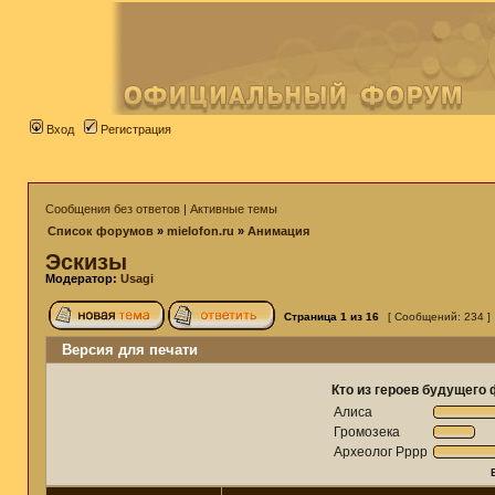
Вход
Регистрация
Сообщения без ответов
|
Активные темы
Список форумов
»
mielofon.ru
»
Анимация
Эскизы
Модератор:
Usagi
Страница
1
из
16
[ Сообщений: 234 ]
Версия для печати
Кто из героев будущего
Алиса
Громозека
Археолог Рррр