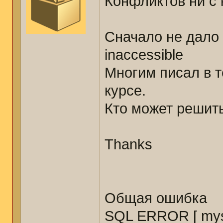
Конфликтов ни с 
Сначало не дало 
inaccessible
Многим писал в т
курсе.
Кто может решить
Thanks
Общая ошибка
SQL ERROR [ mysq