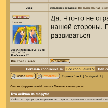
Usagi
Заголовок сообщения:
Re: Телеграмм чат не ра
Да. Что-то не от
Новичок
нашей стороны. П
развиваться
Зарегистрирован:
Ср, 01 авг
2007, 00:08
Сообщения:
28
Вернуться к началу
Показать сообщения за:
Поле с
Страница
1
из
1
[ Сообщений: 2 ]
Список форумов
»
mielofon.ru
»
Технические вопросы
Кто сейчас на форуме
Сейчас этот форум просматривают: нет зарегистрированных пользователей и гос