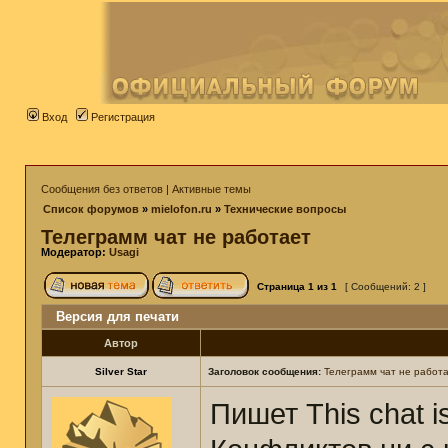
Вход
Регистрация
Сообщения без ответов
|
Активные темы
Список форумов
»
mielofon.ru
»
Технические вопросы
Телеграмм чат не работает
Модератор:
Usagi
Страница
1
из
1
[ Сообщений: 2 ]
Версия для печати
Автор
Silver Star
Заголовок сообщения:
Телеграмм чат не работ
Пишет This chat is