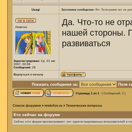
Usagi
Заголовок сообщения:
Re: Телеграмм чат не ра
Да. Что-то не от
Новичок
нашей стороны. П
развиваться
Зарегистрирован:
Ср, 01 авг
2007, 00:08
Сообщения:
28
Вернуться к началу
Показать сообщения за:
Поле с
Страница
1
из
1
[ Сообщений: 2 ]
Список форумов
»
mielofon.ru
»
Технические вопросы
Кто сейчас на форуме
Сейчас этот форум просматривают: нет зарегистрированных пользователей и гос