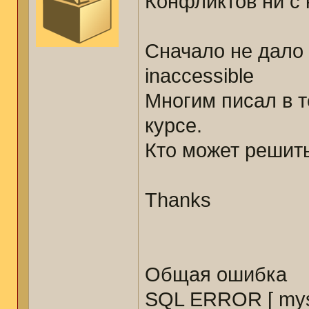
Конфликтов ни с 
Сначало не дало 
inaccessible
Многим писал в т
курсе.
Кто может решить
Thanks
Общая ошибка
SQL ERROR [ mysq