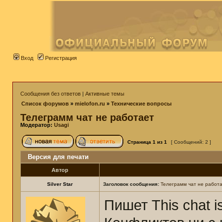
Вход
Регистрация
Сообщения без ответов
|
Активные темы
Список форумов
»
mielofon.ru
»
Технические вопросы
Телеграмм чат не работает
Модератор:
Usagi
Страница
1
из
1
[ Сообщений: 2 ]
Версия для печати
Автор
Silver Star
Заголовок сообщения:
Телеграмм чат не работ
Пишет This chat is