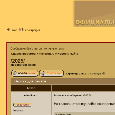
Вход
Регистрация
Сообщения без ответов
|
Активные темы
Список форумов
»
mielofon.ru
»
Новости сайта
/2025/
Модератор:
Usagi
Страница
1
из
1
[ Сообщений: 7 ]
Версия для печати
Автор
mielofon.ru
Заголовок сообщения:
/2025/
На главной странице сайта обновлени
Новичок
Вложения: