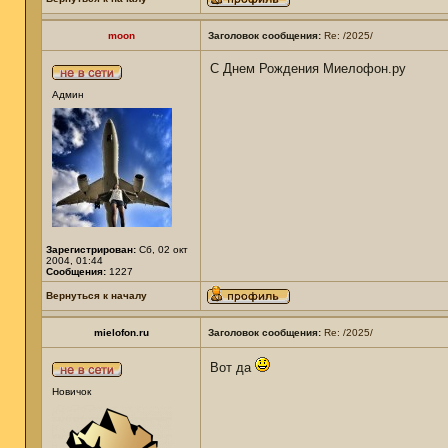
moon
Заголовок сообщения:
Re: /2025/
С Днем Рождения Миелофон.ру
Админ
Зарегистрирован:
Сб, 02 окт
2004, 01:44
Сообщения:
1227
Вернуться к началу
mielofon.ru
Заголовок сообщения:
Re: /2025/
Вот да
Новичок