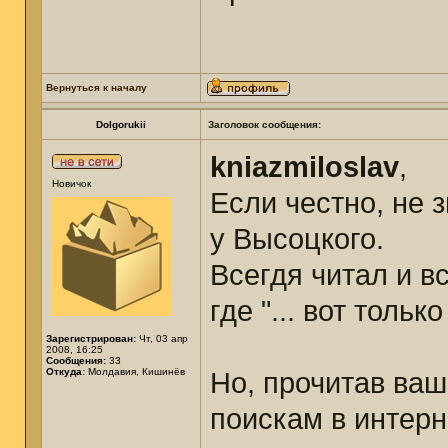
Вернуться к началу
Dolgorukii
Заголовок сообщения:
kniazmiloslav
,
Новичок
Если честно, не 
у Высоцкого.
Всегдя читал и в
где "... вот только
Зарегистрирован:
Чт, 03 апр
2008, 16:25
Сообщения:
33
Откуда:
Молдавия, Кишинёв
Но, прочитав ва
поискам в интерн