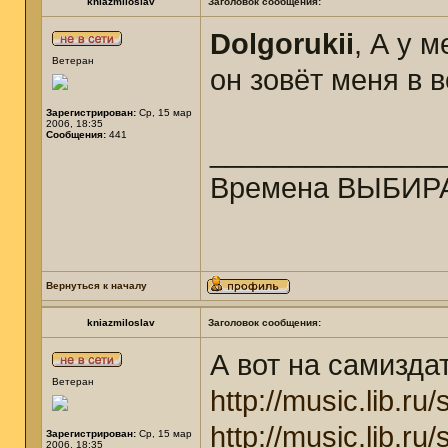
kniazmiloslav
Заголовок сообщения:
Dolgorukii
, А у 
Ветеран
он зовёт меня в 
Зарегистрирован:
Ср, 15 мар
2006, 18:35
Сообщения:
441
______________
Времена ВЫБИРА
Вернуться к началу
kniazmiloslav
Заголовок сообщения:
А вот на самизда
Ветеран
http://music.lib.r
http://music.lib.ru
Зарегистрирован:
Ср, 15 мар
2006, 18:35