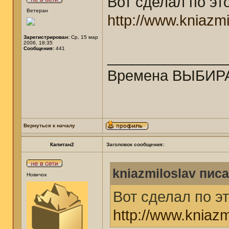
Вот сделал по эт
Ветеран
http://www.kniazmi
Зарегистрирован:
Ср, 15 мар
2006, 18:35
Сообщения:
441
______________
Времена ВЫБИРА
Вернуться к началу
Капитан2
Заголовок сообщения:
kniazmiloslav писа
Новичок
Вот сделал по э
http://www.kniazm