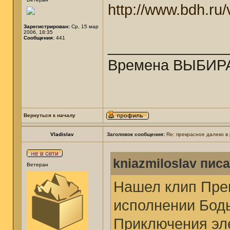
http://www.bdh.ru/
Зарегистрирован:
Ср, 15 мар
2006, 18:35
Сообщения:
441
______________
Времена ВЫБИРА
Вернуться к началу
Vladislav
Заголовок сообщения:
Re: прекрасное далеко в
kniazmiloslav писа
Ветеран
Нашел клип Пре
исполнении Бодь
Приключения эл