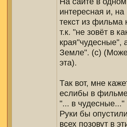
На сайте в одном
интересная и, на
текст из фильма 
т.к. "не зовёт в 
края"чудесные", 
Земле". (с) (Мож
эта).
Так вот, мне каже
еслибы в фильме
"... в чудесные..
Руки бы опустили
всех позовут в эт