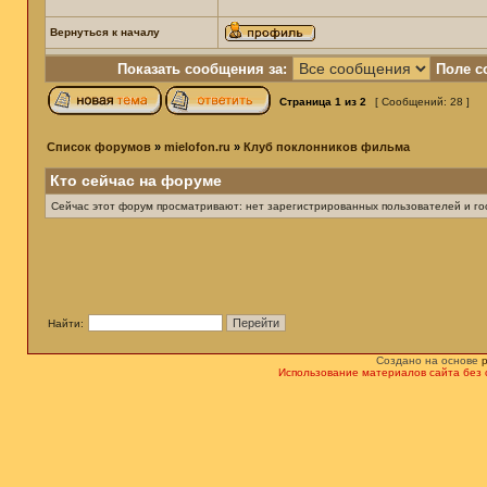
Вернуться к началу
Показать сообщения за:
Поле с
Страница
1
из
2
[ Сообщений: 28 ]
Список форумов
»
mielofon.ru
»
Клуб поклонников фильма
Кто сейчас на форуме
Сейчас этот форум просматривают: нет зарегистрированных пользователей и гос
Найти:
Создано на основе
Использование материалов сайта без 