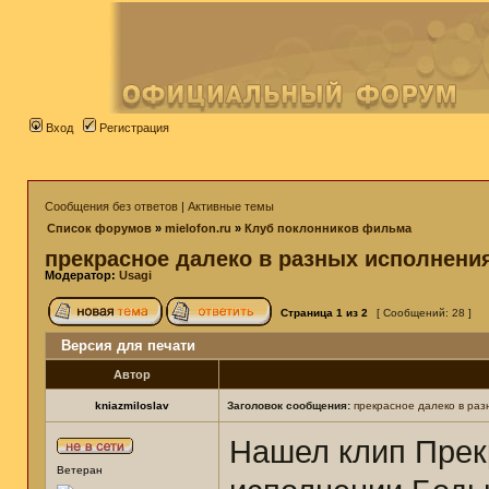
Вход
Регистрация
Сообщения без ответов
|
Активные темы
Список форумов
»
mielofon.ru
»
Клуб поклонников фильма
прекрасное далеко в разных исполнени
Модератор:
Usagi
Страница
1
из
2
[ Сообщений: 28 ]
Версия для печати
Автор
kniazmiloslav
Заголовок сообщения:
прекрасное далеко в раз
Нашел клип Прек
Ветеран