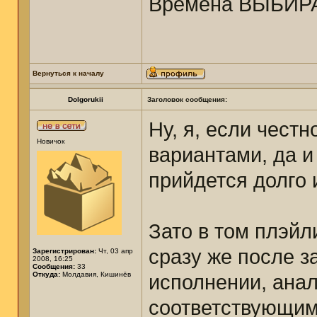
Времена ВЫБИРА
Вернуться к началу
Dolgorukii
Заголовок сообщения:
Ну, я, если честн
Новичок
вариантами, да и
прийдется долго 
Зато в том плэйл
сразу же после з
Зарегистрирован:
Чт, 03 апр
2008, 16:25
Сообщения:
33
Откуда:
Молдавия, Кишинёв
исполнении, ана
соответствующим 