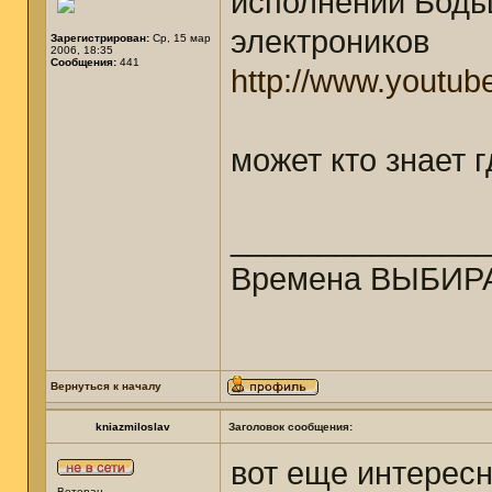
исполнении Бодь
электроников
Зарегистрирован:
Ср, 15 мар
2006, 18:35
Сообщения:
441
http://www.youtub
может кто знает 
______________
Времена ВЫБИРА
Вернуться к началу
kniazmiloslav
Заголовок сообщения:
вот еще интерес
Ветеран